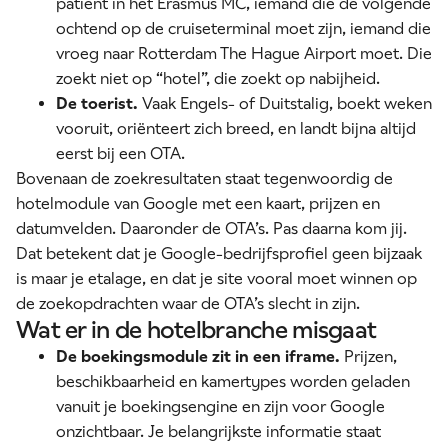
patiënt in het Erasmus MC, iemand die de volgende
ochtend op de cruiseterminal moet zijn, iemand die
vroeg naar Rotterdam The Hague Airport moet. Die
zoekt niet op “hotel”, die zoekt op nabijheid.
De toerist.
Vaak Engels- of Duitstalig, boekt weken
vooruit, oriënteert zich breed, en landt bijna altijd
eerst bij een OTA.
Bovenaan de
zoekresultaten
staat tegenwoordig de
hotelmodule van Google met een kaart, prijzen en
datumvelden. Daaronder de OTA’s. Pas daarna kom jij.
Dat betekent dat je Google-bedrijfsprofiel geen bijzaak
is maar je etalage, en dat je site vooral moet winnen op
de zoekopdrachten waar de OTA’s slecht in zijn.
Wat er in de hotelbranche misgaat
De boekingsmodule zit in een iframe.
Prijzen,
beschikbaarheid en kamertypes worden geladen
vanuit je boekingsengine en zijn voor Google
onzichtbaar. Je belangrijkste informatie staat