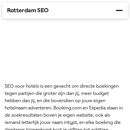
Rotterdam SEO
Diensten
Werkwijze
SEO voor hotels in Rotterdam
Branches
Booking.com staat boven je op je eigen hotelnaam, en
Over ons
elke boeking daarlangs kost je vijftien tot achttien
procent commissie.
→
Gratis SEO-audit
SEO voor hotels is een gevecht om directe boekingen
tegen partijen die groter zijn dan jij, meer budget
hebben dan jij, en die bovendien op jouw eigen
hotelnaam adverteren. Booking.com en Expedia staan in
de
zoekresultaten
boven je eigen website, ook als
iemand letterlijk jouw naam intypt, en elke boeking die
daarlangs binnenkomt kost je vijftien tot achttien