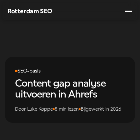
Rotterdam SEO
Diensten
Werkwijze
Branches
SEO-basis
Over ons
Content gap analyse
→
Gratis SEO-audit
uitvoeren in Ahrefs
Door Luke Koppe
8 min lezen
Bijgewerkt in 2026