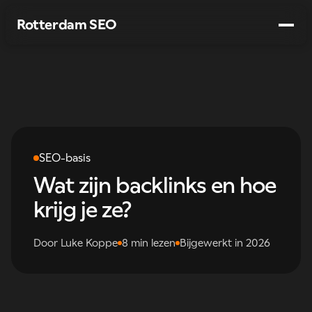
Rotterdam SEO
Diensten
Werkwijze
Branches
SEO-basis
Over ons
Wat zijn backlinks en hoe
→
Gratis SEO-audit
krijg je ze?
Door Luke Koppe
8 min lezen
Bijgewerkt in 2026