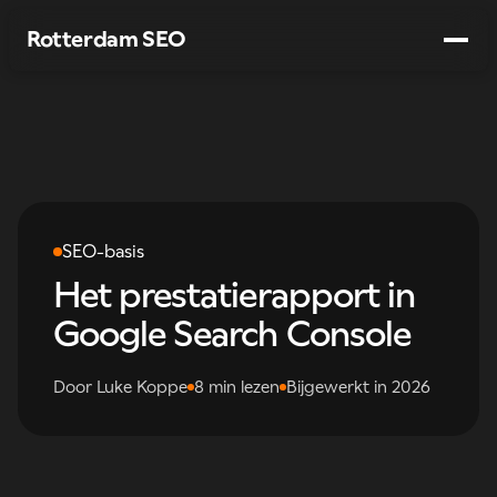
Rotterdam SEO
Diensten
Werkwijze
Branches
SEO-basis
Over ons
Het prestatierapport in
→
Gratis SEO-audit
Google Search Console
Door Luke Koppe
8 min lezen
Bijgewerkt in 2026